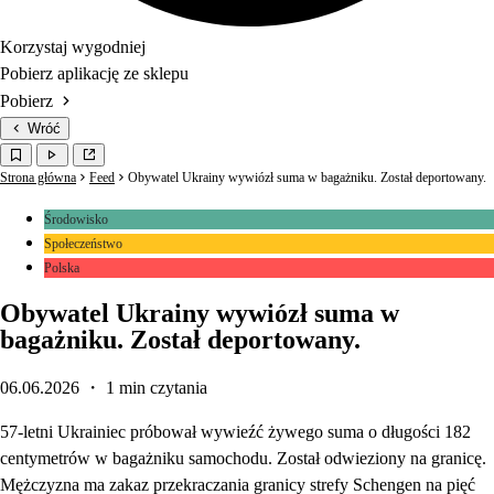
Korzystaj wygodniej
Pobierz aplikację ze sklepu
Pobierz
Wróć
Strona główna
Feed
Obywatel Ukrainy wywiózł suma w bagażniku. Został deportowany.
Środowisko
Społeczeństwo
Polska
Obywatel Ukrainy wywiózł suma w
bagażniku. Został deportowany.
06.06.2026
・ 1 min czytania
57-letni Ukrainiec próbował wywieźć żywego suma o długości 182
centymetrów w bagażniku samochodu. Został odwieziony na granicę.
Mężczyzna ma zakaz przekraczania granicy strefy Schengen na pięć