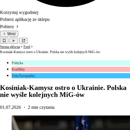
Korzystaj wygodniej
Pobierz aplikację ze sklepu
Pobierz
Wróć
Strona główna
Feed
Kosiniak-Kamysz ostro o Ukrainie. Polska nie wyśle kolejnych MiG-ów
Polityka
Konflikty
Unia Europejska
Kosiniak-Kamysz ostro o Ukrainie. Polska
nie wyśle kolejnych MiG-ów
01.07.2026
・ 2 min czytania